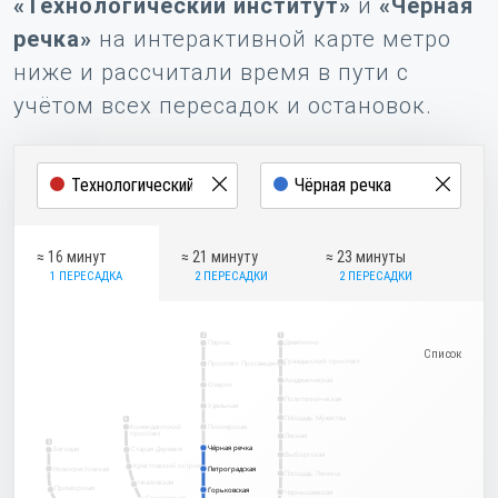
«Технологический институт»
и
«Чёрная
речка»
на интерактивной карте метро
ниже и рассчитали время в пути с
учётом всех пересадок и остановок.
≈ 16 минут
≈ 21 минуту
≈ 23 минуты
1 ПЕРЕСАДКА
2 ПЕРЕСАДКИ
2 ПЕРЕСАДКИ
2
1
Парнас
Девяткино
Гражданский проспект
Проспект Просвещения
Академическая
Озерки
Политехническая
Удельная
Площадь Мужества
5
Комендантский
Пионерская
проспект
Лесная
3
Чёрная речка
Чёрная речка
Беговая
Старая Деревня
Выборгская
Крестовский остров
Новокрестовская
Петроградская
Петроградская
Площадь Ленина
Чкаловская
Приморская
Горьковская
Горьковская
Чернышевская