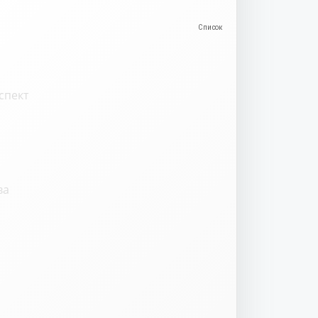
спект
ва