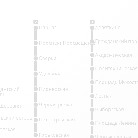
2
1
Парнас
Девяткино
Гражданский про
Проспект Просвещения
Академическая
Озерки
Политехническая
Удельная
Площадь Мужест
антский
Пионерская
кт
Лесная
Чёрная речка
 Деревня
Выборгская
овский остров
Петроградская
Площадь Ленина
овская
Горьковская
Чернышевская