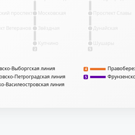
кий проспект
Московская
Проспект Славы
кт Ветеранов
Звёздная
Дунайская
Купчино
Шушары
2
5
вско-Выборгская линия
Правобере
4
овско-Петроградская линия
Фрунзенск
5
ко-Василеостровская линия