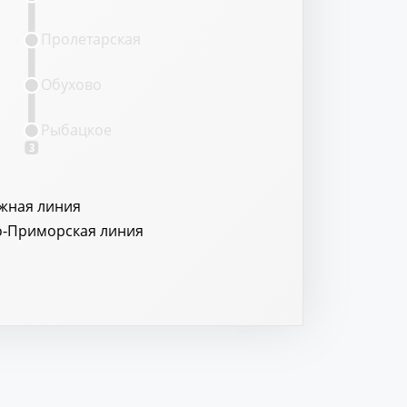
Пролетарская
Обухово
Рыбацкое
3
жная линия
о-Приморская линия