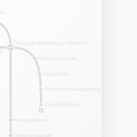
ия
Площадь Александра Невского
й
т
Новочеркасская
Ладожская
Проспект Большевиков
Улица Дыбенко
4
Елизаровская
Ломоносовская