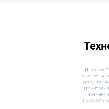
Техн
На схеме П
быстрее всег
завод. Онла
этой страни
времени 
построить у