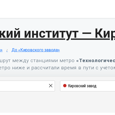
кий институт — Ки
а»
До «Кировского завода»
шрут между станциями метро
«Технологичес
тро ниже и рассчитали время в пути с учёто