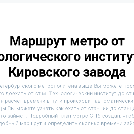
Маршрут метро от
ологического институ
Кировского завода
етербургского метрополитена выше Вы можете пос
о доехать от ст.м. Технологический институт до ст
йн расчёт времени в пути происходит автоматическ
цы Вы можете узнать как ехать от станции до станц
это займёт. Подробный план метро СПб создан, что
добный маршрут и определить сколько времени зай