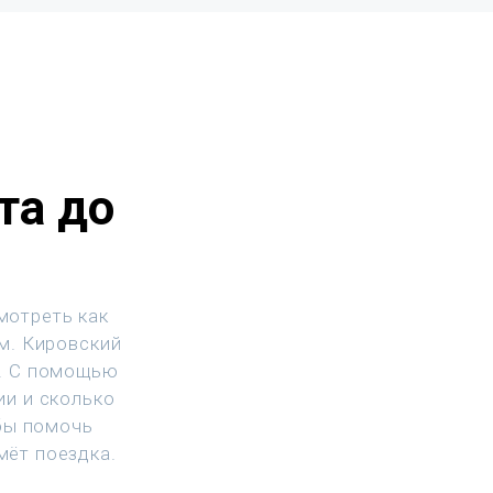
та до
мотреть как
.м. Кировский
и. С помощью
ии и сколько
бы помочь
мёт поездка.