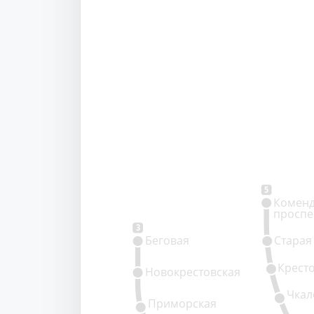
5
Коменд
проспе
3
Беговая
Старая
Крест
Новокрестовская
Чкал
Приморская