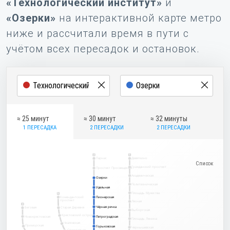
«Технологический институт»
и
«Озерки»
на интерактивной карте метро
ниже и рассчитали время в пути с
учётом всех пересадок и остановок.
≈ 25 минут
≈ 30 минут
≈ 32 минуты
1 ПЕРЕСАДКА
2 ПЕРЕСАДКИ
2 ПЕРЕСАДКИ
2
1
Парнас
Девяткино
Гражданский проспект
Проспект Просвещения
Академическая
Озерки
Озерки
Политехническая
Удельная
Удельная
Площадь Мужества
5
Комендантский
Пионерская
Пионерская
проспект
Лесная
3
Чёрная речка
Чёрная речка
Беговая
Старая Деревня
Выборгская
Крестовский остров
Новокрестовская
Петроградская
Петроградская
Площадь Ленина
Чкаловская
Приморская
Горьковская
Горьковская
Чернышевская