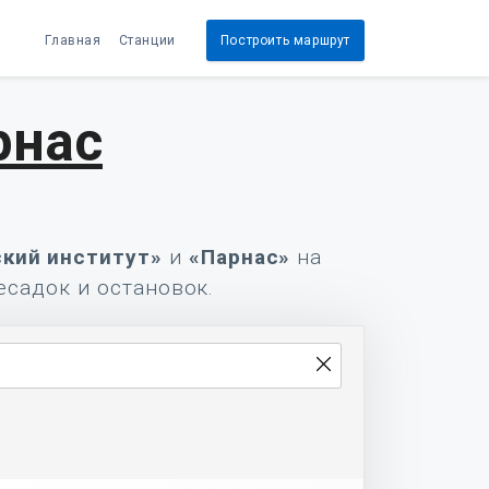
Главная
Станции
Построить маршрут
рнас
кий институт»
и
«Парнас»
на
есадок и остановок.