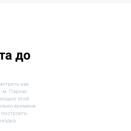
та до
мотреть как
т.м. Парнас.
омощью этой
колько времени
 построить
оездка.