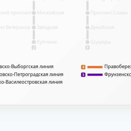
кий проспект
Московская
Проспект Славы
кт Ветеранов
Звёздная
Дунайская
Купчино
Шушары
2
5
вско-Выборгская линия
Правобере
4
овско-Петроградская линия
Фрунзенск
5
ко-Василеостровская линия