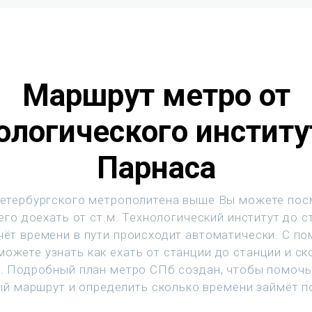
Маршрут метро от
ологического институ
Парнаса
етербургского метрополитена выше Вы можете пос
го доехать от ст.м. Технологический институт до с
чёт времени в пути происходит автоматически. С п
ожете узнать как ехать от станции до станции и с
т. Подробный план метро СПб создан, чтобы помочь
й маршрут и определить сколько времени займёт п