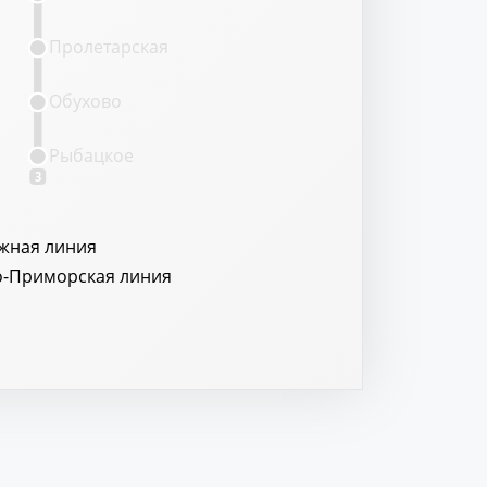
Пролетарская
Обухово
Рыбацкое
3
жная линия
о-Приморская линия