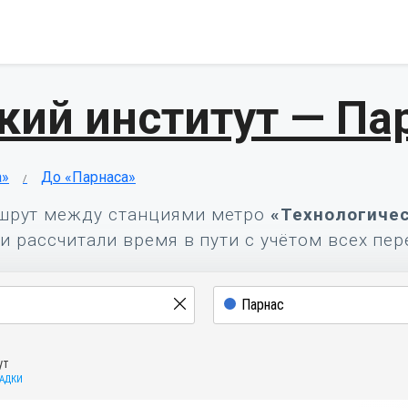
кий институт — Па
а»
До «Парнаса»
шрут между станциями метро
«Технологичес
и рассчитали время в пути с учётом всех пер
ут
САДКИ