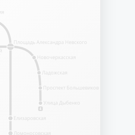
ия
Площадь Александра Невского
й
т
Новочеркасская
Ладожская
Проспект Большевиков
Улица Дыбенко
4
Елизаровская
Ломоносовская