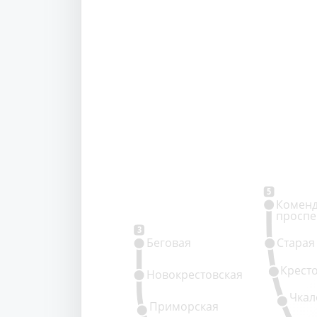
5
Коменд
проспе
3
Беговая
Старая
Крест
Новокрестовская
Чкал
Приморская