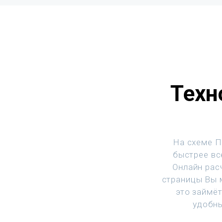
Техн
На схеме П
быстрее все
Онлайн рас
страницы Вы м
это займё
удобны