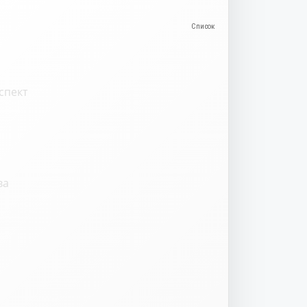
спект
ва