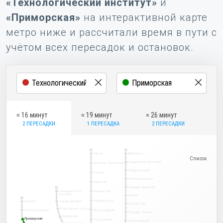
«Технологический институт»
и
«Приморская»
на интерактивной карте
метро ниже и рассчитали время в пути с
учётом всех пересадок и остановок.
≈ 16 минут
≈ 19 минут
≈ 26 минут
2 ПЕРЕСАДКИ
1 ПЕРЕСАДКА
2 ПЕРЕСАДКИ
2
1
Парнас
Девяткино
Гражданский проспект
Проспект Просвещения
Академическая
Озерки
Политехническая
Удельная
Площадь Мужества
5
Комендантский
Пионерская
проспект
Лесная
3
Чёрная речка
Беговая
Старая Деревня
Выборгская
Крестовский остров
Новокрестовская
Петроградская
Площадь Ленина
Чкаловская
Приморская
Приморская
Горьковская
Чернышевская