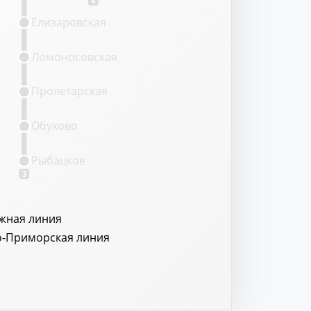
Елизаровская
Ломоносовская
Пролетарская
Обухово
Рыбацкое
3
жная линия
о-Приморская линия