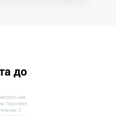
та до
в
мотреть как
.м. Проспект
тически. С