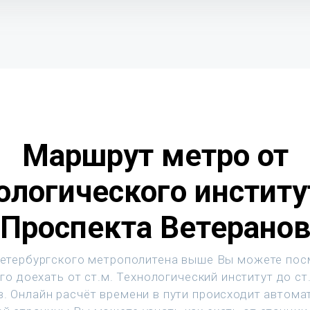
Маршрут метро от
ологического институ
Проспекта Ветерано
етербургского метрополитена выше Вы можете пос
го доехать от ст.м. Технологический институт до ст
. Онлайн расчёт времени в пути происходит автома