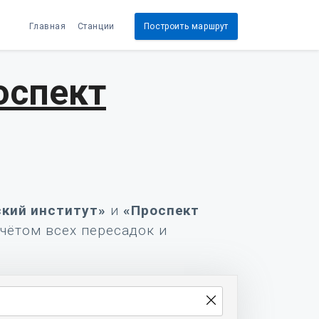
Главная
Станции
Построить маршрут
оспект
кий институт»
и
«Проспект
учётом всех пересадок и