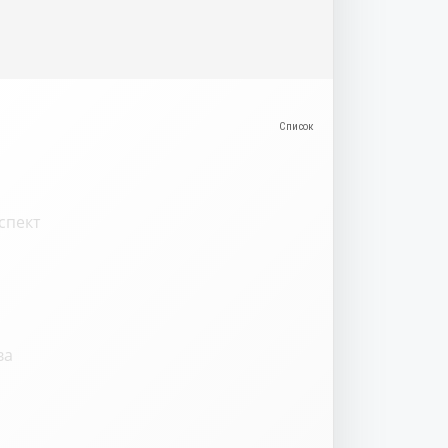
спект
ва