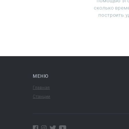
помощью это
сколько врем
построить у
МЕНЮ
Главная
Станции