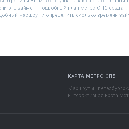
й страницы Вы можете узнать как ехать от станции 
ени это займёт. Подробный план метро СПб создан,
добный маршрут и определить сколько времени зай
КАРТА МЕТРО СПБ
Маршруты петербургск
интерактивная карта ме