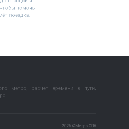
до станции и
 чтобы помочь
мёт поездка.
ого метро, расчёт времени в пути,
тро
2026 ©Метро СПб