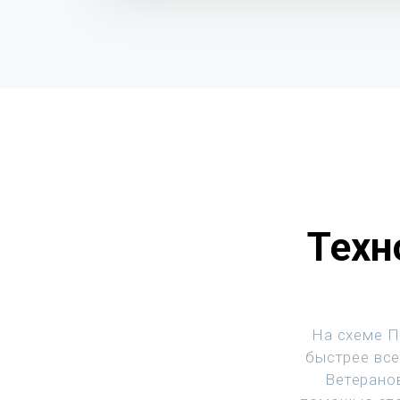
Техн
На схеме П
быстрее все
Ветеранов