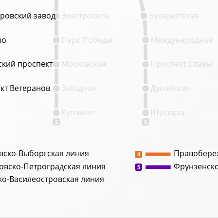
ровский завод
ровский завод
Электросила
Бухарестская
во
во
Парк Победы
Международная
кий проспект
кий проспект
Московская
Проспект Славы
кт Ветеранов
кт Ветеранов
Звёздная
Дунайская
Купчино
Шушары
2
5
вско-Выборгская линия
Правобере
4
овско-Петроградская линия
Фрунзенск
5
ко-Василеостровская линия