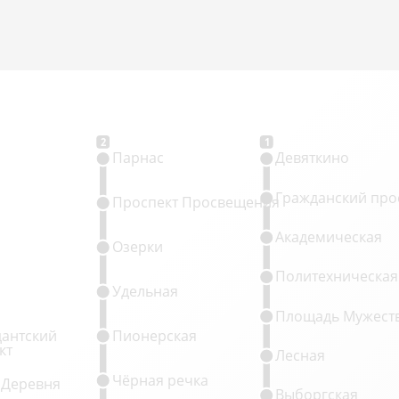
2
1
Парнас
Девяткино
Гражданский про
Проспект Просвещения
Академическая
Озерки
Политехническая
Удельная
Площадь Мужест
антский
Пионерская
кт
Лесная
Чёрная речка
 Деревня
Выборгская