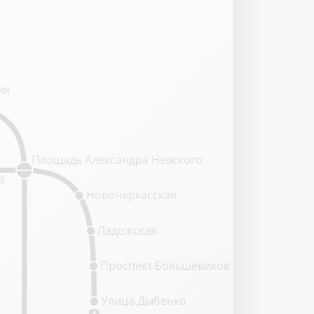
ия
Площадь Александра Невского
й
т
Новочеркасская
Ладожская
Проспект Большевиков
Улица Дыбенко
4