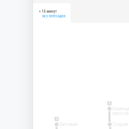
≈ 16 минут
БЕЗ ПЕРЕСАДОК
5
Коменд
проспе
3
Беговая
Старая