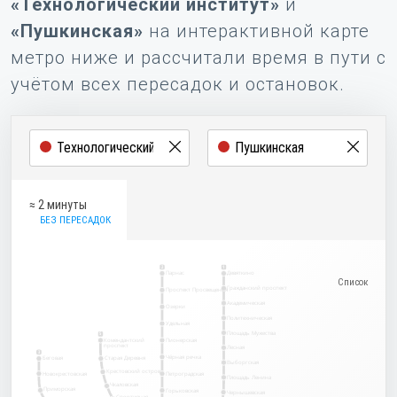
«Технологический институт»
и
«Пушкинская»
на интерактивной карте
метро ниже и рассчитали время в пути с
учётом всех пересадок и остановок.
≈ 2 минуты
БЕЗ ПЕРЕСАДОК
2
1
Парнас
Девяткино
Гражданский проспект
Проспект Просвещения
Академическая
Озерки
Политехническая
Удельная
Площадь Мужества
5
Комендантский
Пионерская
проспект
Лесная
3
Чёрная речка
Беговая
Старая Деревня
Выборгская
Крестовский остров
Новокрестовская
Петроградская
Площадь Ленина
Чкаловская
Приморская
Горьковская
Чернышевская