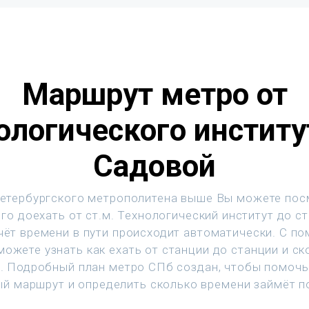
Маршрут метро от
ологического институ
Садовой
етербургского метрополитена выше Вы можете пос
го доехать от ст.м. Технологический институт до ст
чёт времени в пути происходит автоматически. С п
ожете узнать как ехать от станции до станции и с
т. Подробный план метро СПб создан, чтобы помочь
й маршрут и определить сколько времени займёт п