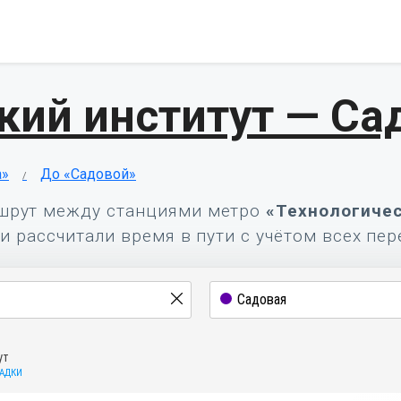
кий институт — Са
а»
До «Садовой»
шрут между станциями метро
«Технологичес
и рассчитали время в пути с учётом всех пер
ут
САДКИ