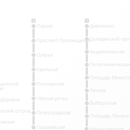
2
1
Парнас
Девяткино
Гражданский про
Проспект Просвещения
Академическая
Озерки
Политехническая
Удельная
Площадь Мужест
антский
Пионерская
кт
Лесная
Чёрная речка
 Деревня
Выборгская
овский остров
Петроградская
Площадь Ленина
овская
Горьковская
Чернышевская