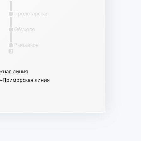
Пролетарская
Обухово
Рыбацкое
3
жная линия
о-Приморская линия