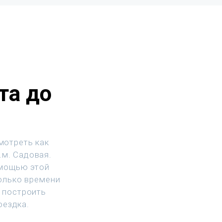
та до
мотреть как
.м. Садовая.
омощью этой
колько времени
 построить
оездка.