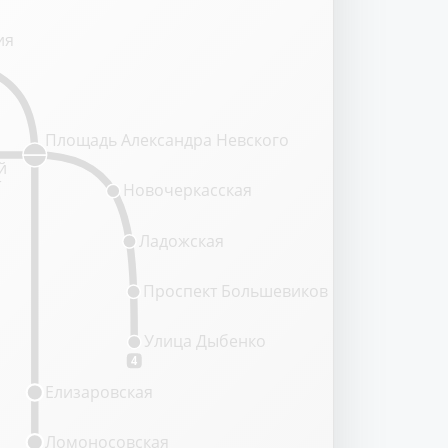
ия
Площадь Александра Невского
й
т
Новочеркасская
Ладожская
Проспект Большевиков
Улица Дыбенко
4
Елизаровская
Ломоносовская