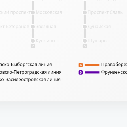
кий проспект
Московская
Проспект Славы
кт Ветеранов
Звёздная
Дунайская
Купчино
Шушары
2
5
вско-Выборгская линия
Правобере
4
овско-Петроградская линия
Фрунзенск
5
ко-Василеостровская линия