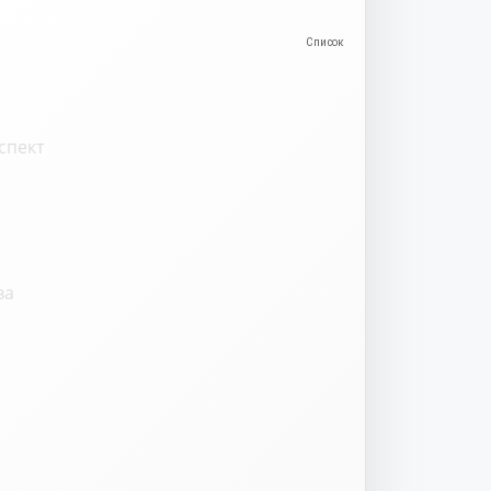
спект
ва