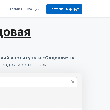
Главная
Станции
Построить маршрут
довая
кий институт»
и
«Садовая»
на
есадок и остановок.