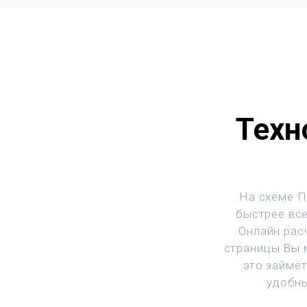
Техн
На схеме П
быстрее все
Онлайн рас
страницы Вы м
это займё
удобны