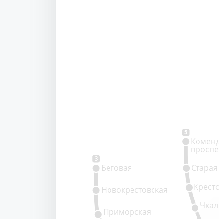
5
Коменд
проспе
3
Беговая
Старая
Крест
Новокрестовская
Чкал
Приморская