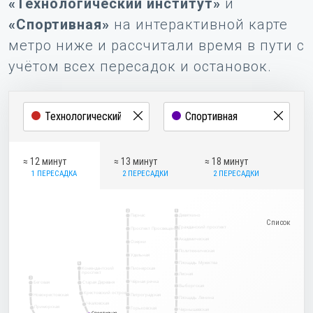
«Технологический институт»
и
«Спортивная»
на интерактивной карте
метро ниже и рассчитали время в пути с
учётом всех пересадок и остановок.
≈ 12 минут
≈ 13 минут
≈ 18 минут
1 ПЕРЕСАДКА
2 ПЕРЕСАДКИ
2 ПЕРЕСАДКИ
2
1
Парнас
Девяткино
Гражданский проспект
Проспект Просвещения
Академическая
Озерки
Политехническая
Удельная
Площадь Мужества
5
Комендантский
Пионерская
проспект
Лесная
3
Чёрная речка
Беговая
Старая Деревня
Выборгская
Крестовский остров
Новокрестовская
Петроградская
Площадь Ленина
Чкаловская
Приморская
Горьковская
Чернышевская